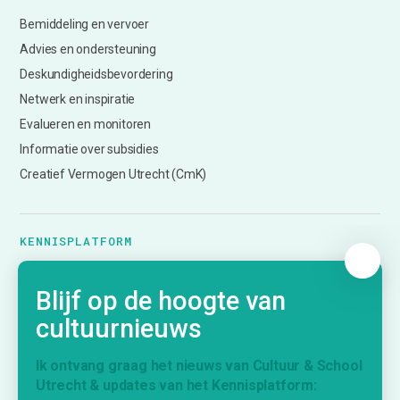
Bemiddeling en vervoer
Advies en ondersteuning
Deskundigheidsbevordering
Netwerk en inspiratie
Evalueren en monitoren
Informatie over subsidies
Creatief Vermogen Utrecht (CmK)
KENNISPLATFORM
Nieuws
Blijf op de hoogte van
Agenda
cultuurnieuws
Inspiratie
Vraag & Aanbod
Ik ontvang graag het nieuws van Cultuur & School
Bijdrage indienen
Utrecht & updates van het Kennisplatform: